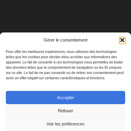
Gérer le consentement
© Studio MIKL
Pour offrir les meilleures expériences, nous utilisons des technologies
FAQ
CGV
LIVRAISONS & RETOURS
telles que les cookies pour stocker et/ou accéder aux informations des
appareils. Le fait de consentir à ces technologies nous permettra de traiter
des données telles que le comportement de navigation ou les ID uniques
MENTIONS LEGALES
sur ce site. Le fait de ne pas consentir ou de retirer son consentement peut
avoir un effet négatif sur certaines caractéristiques et fonctions.
L’abus d’alcool est dangereux pour la santé. À
consommer avec modération. La vente d’alcool est
Accepter
interdite aux mineurs. En accédant à notre site, vous
Refuser
certifiez avoir l’âge légal de consommation d’alcool
dans votre pays de résidence.
Voir les préférences