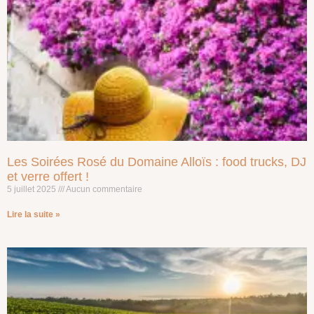
Les Soirées Rosé du Domaine Alloïs : food trucks, DJ
et verre offert !
5 juillet 2025
Aucun commentaire
Lire la suite »