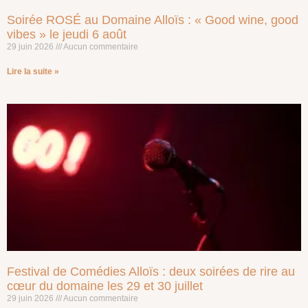
Soirée ROSÉ au Domaine Alloïs : « Good wine, good
vibes » le jeudi 6 août
29 juin 2026
Aucun commentaire
Lire la suite »
Festival de Comédies Alloïs : deux soirées de rire au
cœur du domaine les 29 et 30 juillet
29 juin 2026
Aucun commentaire