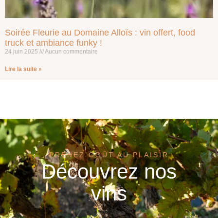
Soirée Fleurie au Domaine Alloïs : vin offert, food
truck et ambiance funky !
24 juin 2025
Aucun commentaire
Lire la suite »
PRENEZ GOÛT AU PLAISIR
Découvrez nos
vins